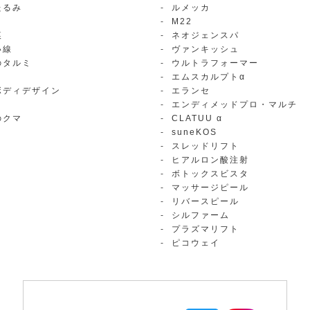
たるみ
ルメッカ
M22
痕
ネオジェンスパ
い線
ヴァンキッシュ
のタルミ
ウルトラフォーマー
エムスカルプトα
ボディデザイン
エランセ
エンディメッドプロ・マルチ
のクマ
CLATUU α
suneKOS
スレッドリフト
ヒアルロン酸注射
ボトックスビスタ
マッサージピール
リバースピール
シルファーム
プラズマリフト
ピコウェイ