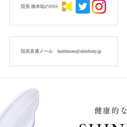
院長 橋本聡のSNS
院長直通メール
hashimoto@skinfinity.jp