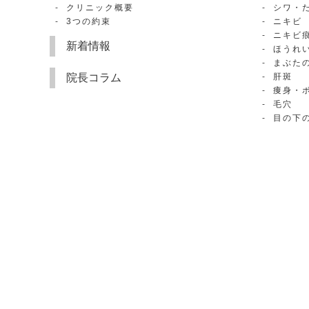
クリニック概要
シワ・
3つの約束
ニキビ
ニキビ
新着情報
ほうれ
まぶた
院長コラム
肝斑
痩身・
毛穴
目の下