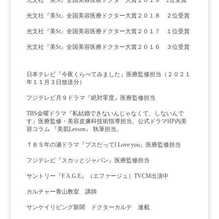
光文社『美St』全国美容医療ドクター大賞２０１９ 2位受賞
光文社『美St』全国美容医療ドクター大賞２０１８ ２位受賞
光文社『美St』全国美容医療ドクター大賞２０１７ １位受賞
光文社『美St』全国美容医療ドクター大賞２０１６ ３位受賞
日本テレビ『今夜くらべてみました』医療監修担当（２０２１
年１１月３日放送分）
フジテレビ月９ドラマ『絶対零度』医療監修担当
TBS金曜ドラマ『私結婚できないんじゃなくて、しないんで
す』医療監修・美容皮膚科技術指導担当。公式ドラマHP内美
容コラム 『美肌Lesson』 執筆担当。
ＴＢＳ年の瀬ドラマ『ブスだってI Love you』医療監修担当
フジテレビ『スカッとジャパン』医療監修担当
サントリー『F.A.G.E』（エファージュ）TVCM出演中
カルチャー青山教室 講師
サンケイリビング新聞 ドクターカルテ 連載