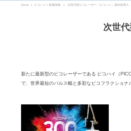
Home
»
ピコハイ
•
新着情報
» 次世代型ピコレーザー『ピコハイ』国内初導入
次世代
新たに最新型のピコレーザーである ピコハイ（PIC
で、世界最短のパルス幅と多彩なピコフラクショナ