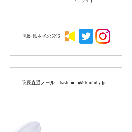
ピコウェイ
院長 橋本聡のSNS
院長直通メール
hashimoto@skinfinity.jp