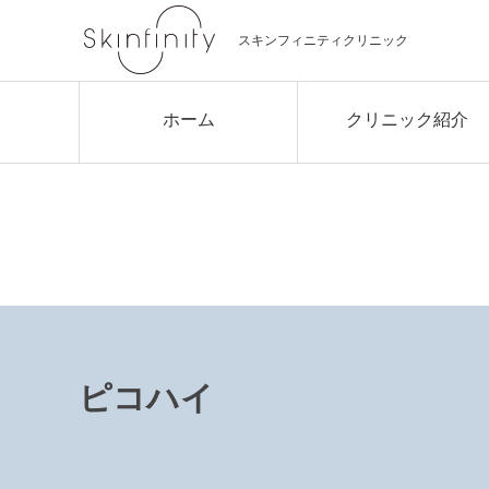
スキンフィニティクリニック
ホーム
クリニック紹介
クリニック概要
院長あいさつ
所属医師紹介
3つの約束
ピコハイ