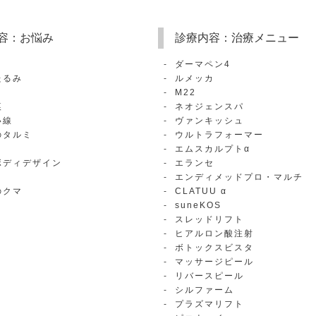
容：お悩み
診療内容：治療メニュー
ダーマペン4
たるみ
ルメッカ
M22
痕
ネオジェンスパ
い線
ヴァンキッシュ
のタルミ
ウルトラフォーマー
エムスカルプトα
ボディデザイン
エランセ
エンディメッドプロ・マルチ
のクマ
CLATUU α
suneKOS
スレッドリフト
ヒアルロン酸注射
ボトックスビスタ
マッサージピール
リバースピール
シルファーム
プラズマリフト