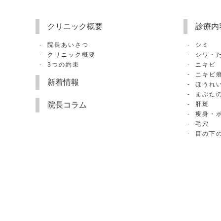
クリニック概要
診療内
院長あいさつ
シミ
クリニック概要
シワ・
3つの約束
ニキビ
ニキビ
新着情報
ほうれ
まぶた
院長コラム
肝斑
痩身・
毛穴
目の下